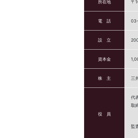
所在地
〒
電 話
03
設 立
20
資本金
1,
株 主
三
代
取
役 員
監