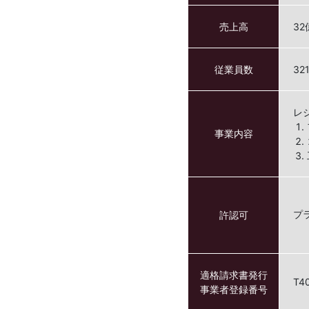
売上高
32
従業員数
32
レ
事業内容
プ
許認可
適格請求書発行
T4
事業者登録番号