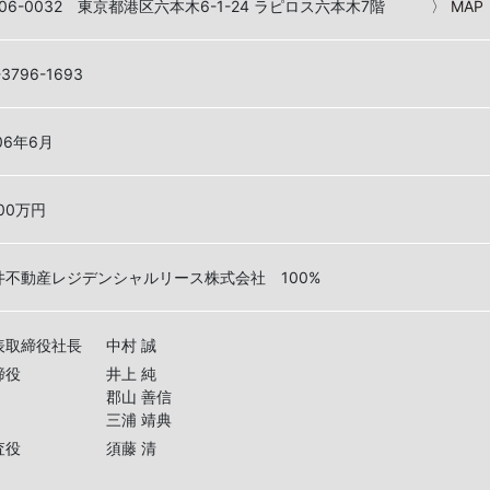
106-0032 東京都港区六本木6-1-24 ラピロス六本木7階 〉
MAP
-3796-1693
06年6月
000万円
井不動産レジデンシャルリース株式会社 100%
表取締役社長
中村 誠
締役
井上 純
郡山 善信
三浦 靖典
査役
須藤 清